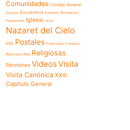
Comunidades
Consejo General
Familia de Nazaret cel
aniversario de su funda
Encuentros
Eventos
Formación
Difuntas
llamado a vivir la memo
Iglesia
Fundaciones
Laicos
Misioneras de Nazaret p
Nazaret del Cielo
Encuentro Nacional de 
Pastoral Vocacional 20
Postales
NGE
Profesiones
Proyectos
Nazaret en Camerún: e
transforma vidas desde 
Religiosas
Recursos
Red
cuidado
Videos
Visita
125 años de un legado q
Reuniones
El eco del Papa León XIV
Visita Canónica
XXIII
visita histórica que des
Capítulo General
en Camerún
Encuentro Nacional del
Nazaret 2026: vivir el Ev
cotidiana