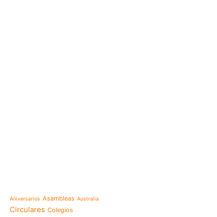
e-learning
Noticias
Venezuela después del t
esperanza también se r
Temáticas
la escuela
Mensaje de la Madre Gen
Asambleas
Aniversarios
Australia
memoria es hacernos p
Circulares
Colegios
Las Misioneras Hijas de