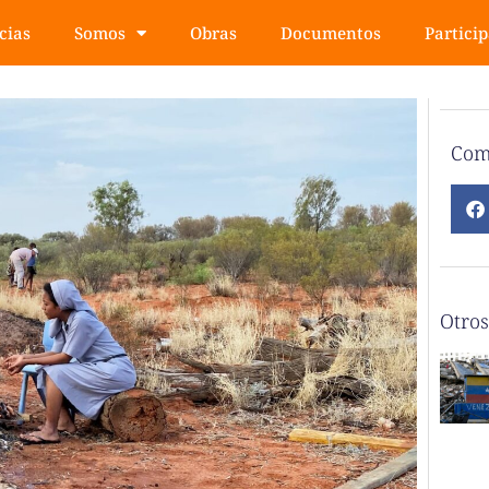
cias
Somos
Obras
Documentos
Partici
Com
Otros