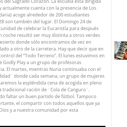
s del Sagrado Corazón. La escuela está dirigida
 y actualmente cuenta con la presencia de Los
ndaria) acoge alrededor de 200 estudiantes
 28 son también del lugar. El Domingo 24 de
unidad de celebrar la Eucaristía para después
en coche resultó ser muy distinta a otros verdes
desierto donde sólo encontramos de vez en
do a otro de la carretera. Hay que decir que en
 control del “Todo Terreno”. El lunes estuvimos en
 de Godly Play a un grupo de profesoras
a. El martes, mientras Nuria continuaba con el
tualidad¨ donde cada semana, un grupo de mujeres
idaremos la espléndida cena de acogida en pleno
 tradicional ración de ¨Cola de Canguro¨.
o faltar un buen partido de fútbol. Tampoco
ortante, el compartir con todos aquellos que ya
a Dios y a nuestra comunidad por esta