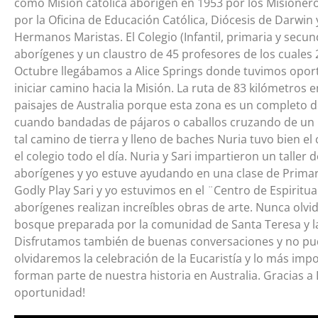
como Misión católica aborigen en 1953 por los Misionero
por la Oficina de Educación Católica, Diócesis de Darwin
Hermanos Maristas. El Colegio (Infantil, primaria y secu
aborígenes y un claustro de 45 profesores de los cuales
Octubre llegábamos a Alice Springs donde tuvimos oport
iniciar camino hacia la Misión. La ruta de 83 kilómetros 
paisajes de Australia porque esta zona es un completo 
cuando bandadas de pájaros o caballos cruzando de un la
tal camino de tierra y lleno de baches Nuria tuvo bien el
el colegio todo el día. Nuria y Sari impartieron un taller
aborígenes y yo estuve ayudando en una clase de Primari
Godly Play Sari y yo estuvimos en el ¨Centro de Espiri
aborígenes realizan increíbles obras de arte. Nunca olv
bosque preparada por la comunidad de Santa Teresa y la
Disfrutamos también de buenas conversaciones y no pud
olvidaremos la celebración de la Eucaristía y lo más imp
forman parte de nuestra historia en Australia. Gracias 
oportunidad!