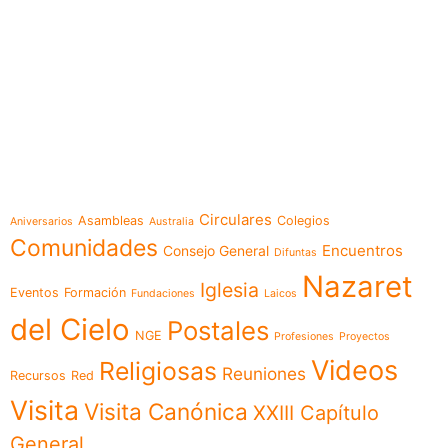
e-learning
Temáticas
Circulares
Asambleas
Colegios
Aniversarios
Australia
Comunidades
Encuentros
Consejo General
Difuntas
Nazaret
Iglesia
Eventos
Formación
Fundaciones
Laicos
del Cielo
Postales
NGE
Profesiones
Proyectos
Videos
Religiosas
Reuniones
Recursos
Red
Visita
Visita Canónica
XXIII Capítulo
General