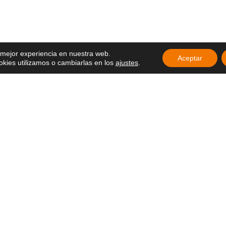
ebran un nuevo
ción con un
ria agradecida
articipan en el
Delegados de
a mejor experiencia en nuestra web.
26 en Ecuador
Aceptar
ies utilizamos o cambiarlas en los
ajustes
.
ducación que
la esperanza y el
ue sigue vivo
 en África: una
pierta esperanza
 Movimiento Laical
angelio en la vida