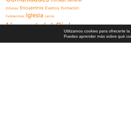
Familia de Nazaret cel
aniversario de su funda
Encuentros
Eventos
Formación
Difuntas
llamado a vivir la memo
Iglesia
Fundaciones
Laicos
Misioneras de Nazaret p
Nazaret del Cielo
Encuentro Nacional de 
Utilizamos cookies para ofrecerte l
Pastoral Vocacional 20
Postales
Puedes aprender más sobre qué cook
NGE
Profesiones
Proyectos
Nazaret en Camerún: e
transforma vidas desde 
Religiosas
Recursos
Red
cuidado
Videos
Visita
125 años de un legado q
Reuniones
El eco del Papa León XIV
Visita Canónica
XXIII
visita histórica que des
Capítulo General
en Camerún
Encuentro Nacional del
Nazaret 2026: vivir el Ev
cotidiana