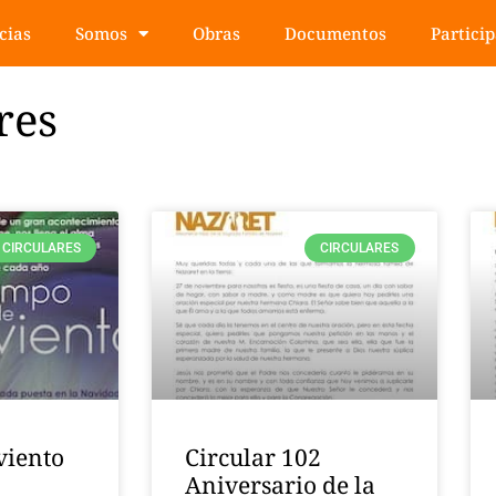
cias
Somos
Obras
Documentos
Partici
res
CIRCULARES
CIRCULARES
viento
Circular 102
Aniversario de la