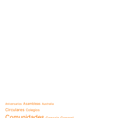
e-learning
Noticias
Venezuela después del t
esperanza también se r
Temáticas
la escuela
Mensaje de la Madre Gen
Asambleas
Aniversarios
Australia
memoria es hacernos p
Circulares
Colegios
Las Misioneras Hijas de
Comunidades
Consejo General