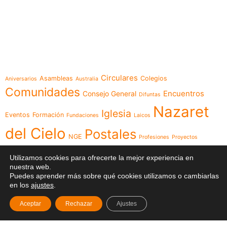
e-learning
Temáticas
Circulares
Asambleas
Colegios
Aniversarios
Australia
Comunidades
Encuentros
Consejo General
Difuntas
Nazaret
Iglesia
Eventos
Formación
Fundaciones
Laicos
del Cielo
Postales
NGE
Profesiones
Proyectos
Videos
Religiosas
Reuniones
Recursos
Red
Utilizamos cookies para ofrecerte la mejor experiencia en
nuestra web.
Visita
Visita Canónica
XXIII Capítulo
Puedes aprender más sobre qué cookies utilizamos o cambiarlas
en los
ajustes
.
General
Aceptar
Rechazar
Ajustes
Menú