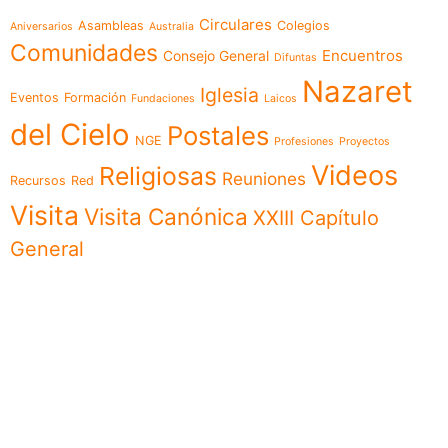
Circulares
Asambleas
Colegios
Aniversarios
Australia
Comunidades
Encuentros
Consejo General
Difuntas
Nazaret
Iglesia
Eventos
Formación
Fundaciones
Laicos
del Cielo
Postales
NGE
Profesiones
Proyectos
Videos
Religiosas
Reuniones
Recursos
Red
Visita
Visita Canónica
XXIII Capítulo
General
Menú
Síguenos en
Noticias
Somos
Obras
Documentos
Participa
Español