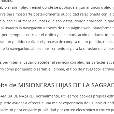
l mismo.
web o al abrir algún email donde se publique algún anuncio o algu
irve para mostrarte posteriormente publicidad relacionada con la
plo, con el número de veces que son vistos, donde aparecen, a qué
l usuario la navegación a través de una página web, plataforma o a
 por ejemplo, controlar el tráfico y la comunicación de datos, ident
ran un pedido, realizar el proceso de compra de un pedido, realizar
nte la navegación, almacenar contenidos para la difusión de video
 permiten al usuario acceder al servicio con algunas característic
rio como por ejemplo serian el idioma, el tipo de navegador a través
as webs de MISIONERAS HIJAS DE LA SAG
AMILIA DE NAZARET normalmente, utilizamos cookies propias estr
os puede ayudar a ofrecerle una mejor experiencia de usuario cuand
carle, ni para enviarle publicidad por correo electrónico o correo 