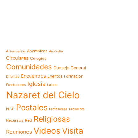
e-learning
Noticias
Venezuela después del t
esperanza también se r
Temáticas
la escuela
Mensaje de la Madre Gen
Asambleas
Aniversarios
Australia
memoria es hacernos p
Circulares
Colegios
Las Misioneras Hijas de
Comunidades
Consejo General
Familia de Nazaret cel
aniversario de su funda
Encuentros
Eventos
Formación
Difuntas
llamado a vivir la memo
Iglesia
Fundaciones
Laicos
Misioneras de Nazaret p
Nazaret del Cielo
Encuentro Nacional de 
Pastoral Vocacional 20
Postales
NGE
Profesiones
Proyectos
Nazaret en Camerún: e
transforma vidas desde 
Religiosas
Recursos
Red
cuidado
Videos
Visita
125 años de un legado q
Reuniones