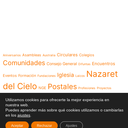
e-learning
Temáticas
Circulares
Asambleas
Colegios
Aniversarios
Australia
Comunidades
Encuentros
Consejo General
Difuntas
Nazaret
Iglesia
Eventos
Formación
Fundaciones
Laicos
del Cielo
Postales
NGE
Profesiones
Proyectos
Videos
Religiosas
Reuniones
Recursos
Red
Utilizamos cookies para ofrecerte la mejor experiencia en
nuestra web.
Visita
Visita Canónica
XXIII Capítulo
Puedes aprender más sobre qué cookies utilizamos o cambiarlas
en los
ajustes
.
General
Aceptar
Rechazar
Ajustes