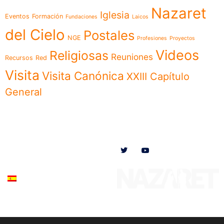
Nazaret
Iglesia
Eventos
Formación
Fundaciones
Laicos
del Cielo
Postales
NGE
Profesiones
Proyectos
Videos
Religiosas
Reuniones
Recursos
Red
Visita
Visita Canónica
XXIII Capítulo
General
Menú
Síguenos en
Noticias
Somos
Obras
Documentos
Participa
Español