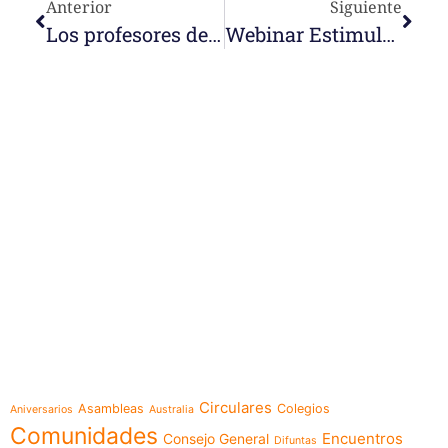
Anterior
Siguiente
Los profesores de Sant Andreu de Badalona nos animan
Webinar Estimulación Temprana para familias
e-learning
Temáticas
Circulares
Asambleas
Colegios
Aniversarios
Australia
Comunidades
Encuentros
Consejo General
Difuntas