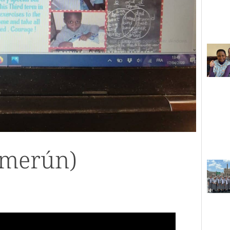
amerún)