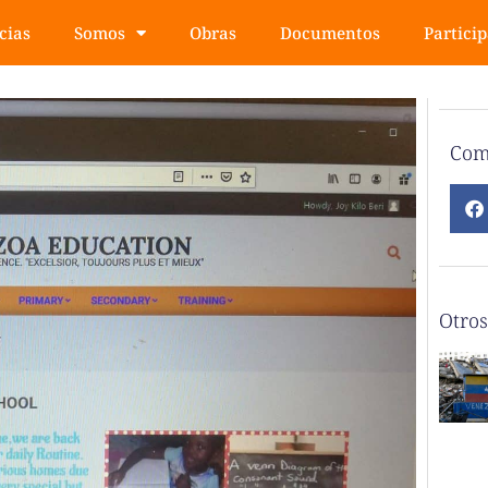
cias
Somos
Obras
Documentos
Partici
Com
Otros