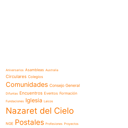
e-learning
Noticias
Venezuela después del t
esperanza también se r
Temáticas
la escuela
Mensaje de la Madre Gen
Asambleas
Aniversarios
Australia
memoria es hacernos p
Circulares
Colegios
Las Misioneras Hijas de
Comunidades
Consejo General
Familia de Nazaret cel
aniversario de su funda
Encuentros
Eventos
Formación
Difuntas
llamado a vivir la memo
Iglesia
Fundaciones
Laicos
Misioneras de Nazaret p
Nazaret del Cielo
Encuentro Nacional de 
Pastoral Vocacional 20
Postales
NGE
Profesiones
Proyectos
Nazaret en Camerún: e