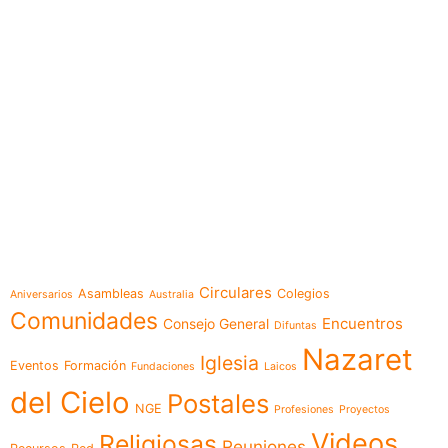
e-learning
Temáticas
Circulares
Asambleas
Colegios
Aniversarios
Australia
Comunidades
Encuentros
Consejo General
Difuntas
Nazaret
Iglesia
Eventos
Formación
Fundaciones
Laicos
del Cielo
Postales
NGE
Profesiones
Proyectos
Videos
Religiosas
Reuniones