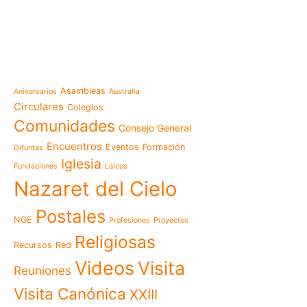
e-learning
Noticias
Venezuela después del t
esperanza también se r
Temáticas
la escuela
Mensaje de la Madre Gen
Asambleas
Aniversarios
Australia
memoria es hacernos p
Circulares
Colegios
Las Misioneras Hijas de
Comunidades
Consejo General
Familia de Nazaret cel
aniversario de su funda
Encuentros
Eventos
Formación
Difuntas
llamado a vivir la memo
Iglesia
Fundaciones
Laicos
Misioneras de Nazaret p
Nazaret del Cielo
Encuentro Nacional de 
Pastoral Vocacional 20
Postales
NGE
Profesiones
Proyectos
Nazaret en Camerún: e
transforma vidas desde 
Religiosas
Recursos
Red
cuidado
Videos
Visita
125 años de un legado q
Reuniones
El eco del Papa León XIV
Visita Canónica
XXIII
visita histórica que des