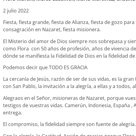
2 julio 2022
Fiesta, fiesta grande, fiesta de Alianza, fiesta de gozo par
consagración en Nazaret, fiesta misionera.
El Misterio del amor de Dios siempre nos sobrepasa y sie
como Flora
con 50 años de profesión, años de vivencia de 
dónde se manifiesta la Fidelidad de Dios en la fidelidad de
Podemos decir que TODO ES GRACIA
La cercanía de Jesús, razón de ser de sus vidas, es la gra
con San Pablo, la invitación a la alegría, a ellas y a todos, 
Alegraos en el Señor, misioneras de Nazaret, porque vuest
testigos de vuestras vidas. Camerún, Indonesia, España , 
entrega.
El compromiso, la fidelidad siempre son fuente de alegrí
Con la alegría, la Gratitud. Acción de gracias porque Flora