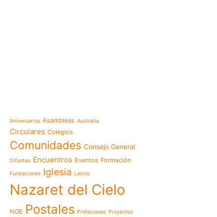
e-learning
Noticias
Venezuela después del t
esperanza también se r
Temáticas
la escuela
Mensaje de la Madre Gen
Asambleas
Aniversarios
Australia
memoria es hacernos p
Circulares
Colegios
Las Misioneras Hijas de
Comunidades
Consejo General
Familia de Nazaret cel
aniversario de su funda
Encuentros
Eventos
Formación
Difuntas
llamado a vivir la memo
Iglesia
Fundaciones
Laicos
Misioneras de Nazaret p
Nazaret del Cielo
Encuentro Nacional de 
Pastoral Vocacional 20
Postales
NGE
Profesiones
Proyectos
Nazaret en Camerún: e