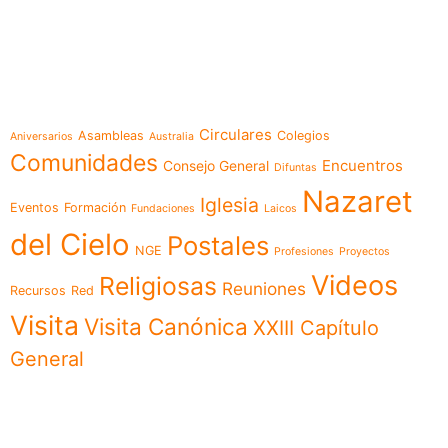
e-learning
Temáticas
Circulares
Asambleas
Colegios
Aniversarios
Australia
Comunidades
Encuentros
Consejo General
Difuntas
Nazaret
Iglesia
Eventos
Formación
Fundaciones
Laicos
del Cielo
Postales
NGE
Profesiones
Proyectos
Videos
Religiosas
Reuniones
Recursos
Red
Visita
Visita Canónica
XXIII Capítulo
General
Menú
Síguenos en
Noticias