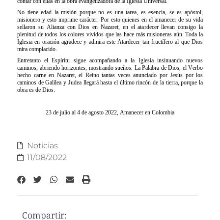
contar con ellas en la obra evangelizadora de la Iglesia Universal.
No tiene edad la misión porque no es una tarea, es esencia, se es apóstol,
misionero y esto imprime carácter. Por esto quienes en el amanecer de su vida
sellaron su Alianza con Dios en Nazaret, en el atardecer llevan consigo la
plenitud de todos los colores vividos que las hace más misioneras aún. Toda la
Iglesia en oración agradece y admira este Atardecer tan fructífero al que Dios
mira complacido.
Entretanto el Espíritu sigue acompañando a la Iglesia insinuando nuevos
caminos, abriendo horizontes, mostrando sueños. La Palabra de Dios, el Verbo
hecho carne en Nazaret, el Reino tantas veces anunciado por Jesús por los
caminos de Galilea y Judea llegará hasta el último rincón de la tierra, porque la
obra es de Dios.
23 de julio al 4 de agosto 2022, Amanecer en Colombia
Noticias
11/08/2022
Compartir: