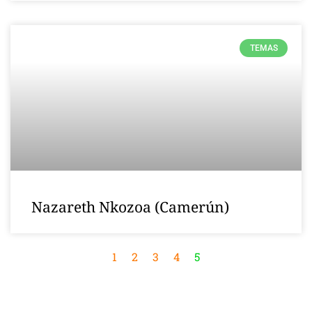
TEMAS
Nazareth Nkozoa (Camerún)
1
2
3
4
5