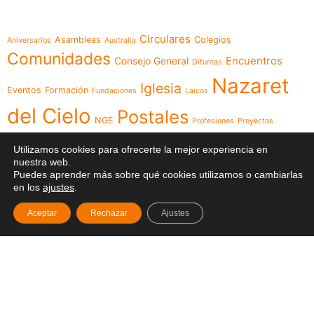
Temáticas
Circulares
Asambleas
Colegios
Aniversarios
Australia
Comunidades
Encuentros
Consejo General
Difuntas
Nazaret
Iglesia
Eventos
Formación
Fundaciones
Laicos
del Cielo
Postales
NGE
Profesiones
Proyectos
Videos
Religiosas
Reuniones
Recursos
Red
Utilizamos cookies para ofrecerte la mejor experiencia en
nuestra web.
Visita
Visita Canónica
XXIII Capítulo
Puedes aprender más sobre qué cookies utilizamos o cambiarlas
en los
ajustes
.
General
Aceptar
Rechazar
Ajustes
Menú
Síguenos en
Noticias
Somos
Obras
Documentos
Participa