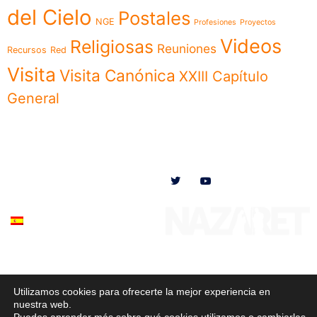
del Cielo
Postales
NGE
Profesiones
Proyectos
Videos
Religiosas
Reuniones
Recursos
Red
Visita
Visita Canónica
XXIII Capítulo
General
Menú
Síguenos en
Noticias
Somos
Obras
Documentos
Participa
Español
Utilizamos cookies para ofrecerte la mejor experiencia en
© 2020 Misioneras Nazaret. Todos los derechos reservados
nuestra web.