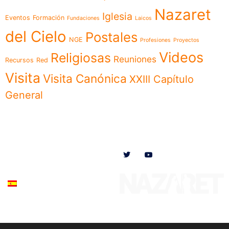
Nazaret
Iglesia
Eventos
Formación
Fundaciones
Laicos
del Cielo
Postales
NGE
Profesiones
Proyectos
Videos
Religiosas
Reuniones
Recursos
Red
Visita
Visita Canónica
XXIII Capítulo
General
Menú
Síguenos en
Noticias
Somos
Obras
Documentos
Participa
Español