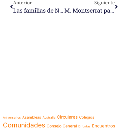
Anterior
Siguiente
Las familias de Nazaret Calderón felicitan la Pascua
M. Montserrat participa en Learning Leaders Summit
e-learning
Temáticas
Circulares
Asambleas
Colegios
Aniversarios
Australia
Comunidades
Encuentros
Consejo General
Difuntas