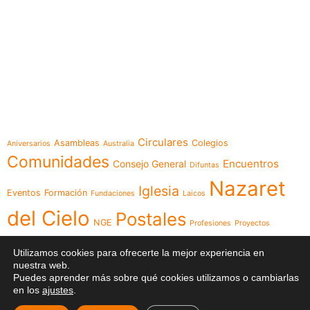
e-learning
Temáticas
Circulares
Asambleas
Colegios
Aniversarios
Australia
Comunidades
Encuentros
Consejo General
Difuntas
Nazaret
Iglesia
Eventos
Formación
Fundaciones
Laicos
del Cielo
Postales
NGE
Profesiones
Proyectos
Videos
Religiosas
Reuniones
Recursos
Red
Utilizamos cookies para ofrecerte la mejor experiencia en
nuestra web.
Visita
Visita Canónica
XXIII Capítulo
Puedes aprender más sobre qué cookies utilizamos o cambiarlas
en los
ajustes
.
General