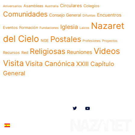
Circulares
Asambleas
Colegios
Aniversarios
Australia
Comunidades
Encuentros
Consejo General
Difuntas
Nazaret
Iglesia
Eventos
Formación
Fundaciones
Laicos
del Cielo
Postales
NGE
Profesiones
Proyectos
Videos
Religiosas
Reuniones
Recursos
Red
Visita
Visita Canónica
XXIII Capítulo
General
Menú
Síguenos en
Noticias
Somos
Obras
Documentos
Participa
Español