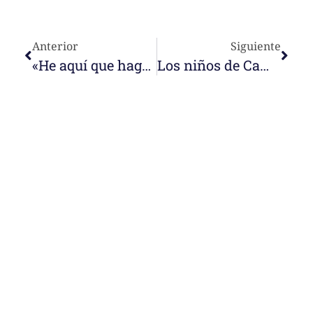
Anterior
Siguiente
«He aquí que hago nuevas todas las cosas»
Los niños de Camerún nos enseñan a prevenir el contagio
e-learning
Temáticas