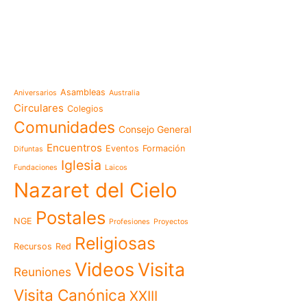
e-learning
Noticias
Venezuela después del t
esperanza también se r
Temáticas
la escuela
Mensaje de la Madre Gen
Asambleas
Aniversarios
Australia
memoria es hacernos p
Circulares
Colegios
Las Misioneras Hijas de
Comunidades
Consejo General
Familia de Nazaret cel
aniversario de su funda
Encuentros
Eventos
Formación
Difuntas
llamado a vivir la memo
Iglesia
Fundaciones
Laicos
Misioneras de Nazaret p
Nazaret del Cielo
Encuentro Nacional de 
Pastoral Vocacional 20
Postales
NGE
Profesiones
Proyectos
Nazaret en Camerún: e
transforma vidas desde 
Religiosas
Recursos
Red
cuidado
Videos
Visita
125 años de un legado q
Reuniones
El eco del Papa León XIV
Visita Canónica
XXIII
visita histórica que des