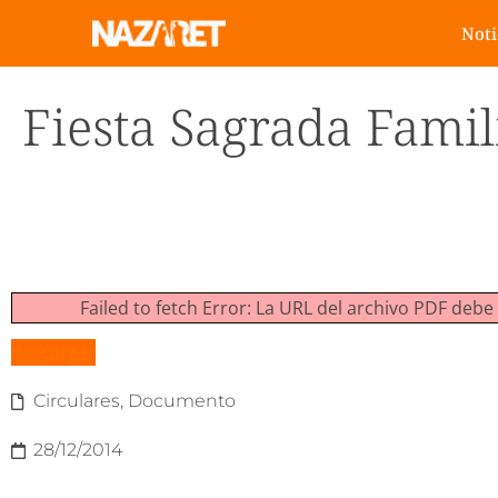
Noti
Fiesta Sagrada Famil
Failed to fetch Error: La URL del archivo PDF de
descargar
Circulares
,
Documento
28/12/2014