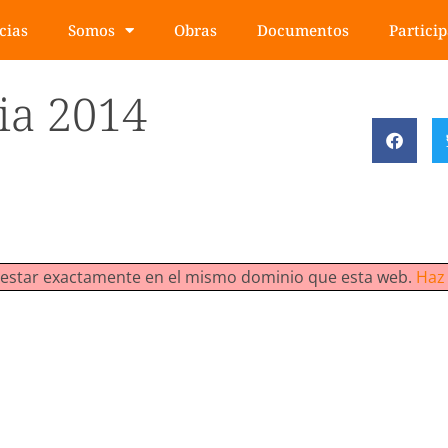
cias
Somos
Obras
Documentos
Partici
ia 2014
be estar exactamente en el mismo dominio que esta web.
Haz 