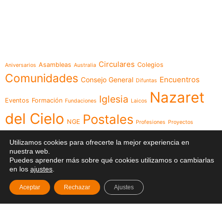
e-learning
Temáticas
Circulares
Asambleas
Colegios
Aniversarios
Australia
Comunidades
Encuentros
Consejo General
Difuntas
Nazaret
Iglesia
Eventos
Formación
Fundaciones
Laicos
del Cielo
Postales
NGE
Profesiones
Proyectos
Videos
Religiosas
Reuniones
Recursos
Red
Utilizamos cookies para ofrecerte la mejor experiencia en
nuestra web.
Visita
Visita Canónica
XXIII Capítulo
Puedes aprender más sobre qué cookies utilizamos o cambiarlas
en los
ajustes
.
General
Aceptar
Rechazar
Ajustes
Menú
Síguenos en
Noticias
Somos