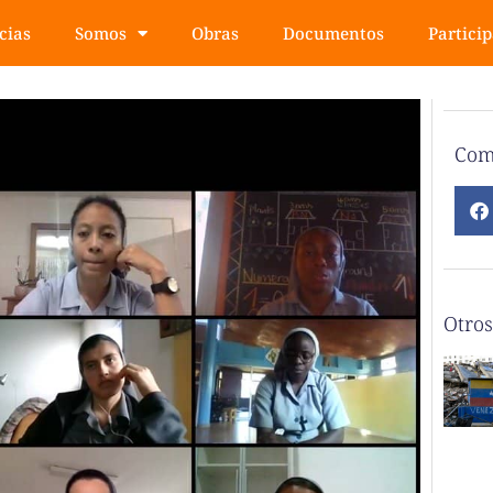
cias
Somos
Obras
Documentos
Partici
Com
Otros