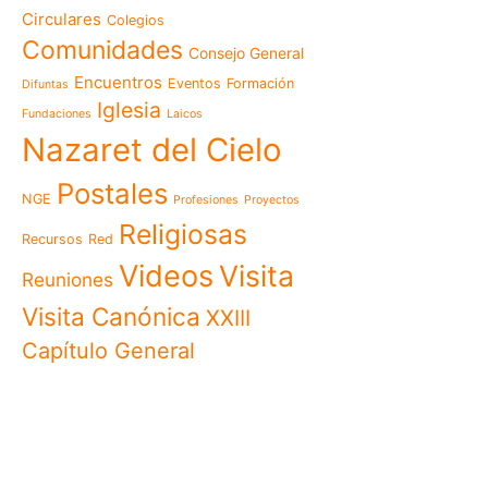
memoria es hacernos p
Circulares
Colegios
Las Misioneras Hijas de
Comunidades
Consejo General
Familia de Nazaret cel
aniversario de su funda
Encuentros
Eventos
Formación
Difuntas
llamado a vivir la memo
Iglesia
Fundaciones
Laicos
Misioneras de Nazaret p
Nazaret del Cielo
Encuentro Nacional de 
Pastoral Vocacional 20
Postales
NGE
Profesiones
Proyectos
Nazaret en Camerún: e
transforma vidas desde 
Religiosas
Recursos
Red
cuidado
Videos
Visita
125 años de un legado q
Reuniones
El eco del Papa León XIV
Visita Canónica
XXIII
visita histórica que des
Capítulo General
en Camerún
Encuentro Nacional del
Nazaret 2026: vivir el Ev
cotidiana