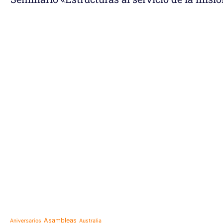
e-learning
Noticias
Venezuela después del t
esperanza también se r
Temáticas
la escuela
Mensaje de la Madre Gen
Asambleas
Aniversarios
Australia