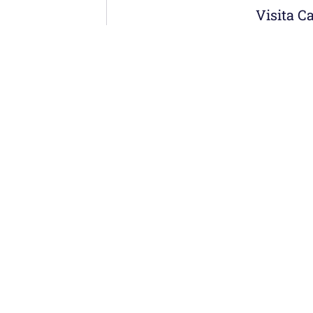
Visita C
Menú
erremoto: la
Noticias
Somos
econstruye desde
Obras
Documentos