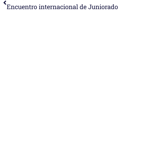
Encuentro internacional de Juniorado
e-learning
Noticias
Venezuela después del t
esperanza también se r
Temáticas
la escuela