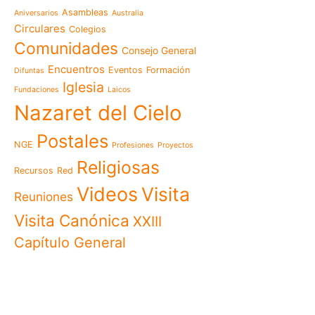
Mensaje de la Madre Gen
Asambleas
Aniversarios
Australia
memoria es hacernos p
Circulares
Colegios
Las Misioneras Hijas de
Comunidades
Consejo General
Familia de Nazaret cel
aniversario de su funda
Encuentros
Eventos
Formación
Difuntas
llamado a vivir la memo
Iglesia
Fundaciones
Laicos
Misioneras de Nazaret p
Nazaret del Cielo
Encuentro Nacional de 
Pastoral Vocacional 20
Postales
NGE
Profesiones
Proyectos
Nazaret en Camerún: e
transforma vidas desde 
Religiosas
Recursos
Red
cuidado
Videos
Visita
125 años de un legado q
Reuniones
El eco del Papa León XIV
Visita Canónica
XXIII
visita histórica que des
Capítulo General
en Camerún
Encuentro Nacional del
Nazaret 2026: vivir el Ev
cotidiana