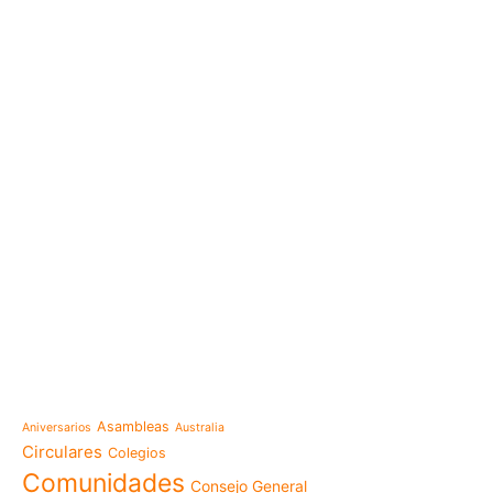
e-learning
Noticias
Venezuela después del t
esperanza también se r
Temáticas
la escuela
Mensaje de la Madre Gen
Asambleas
Aniversarios
Australia
memoria es hacernos p
Circulares
Colegios
Las Misioneras Hijas de
Comunidades
Consejo General
Familia de Nazaret cel