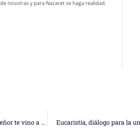
de nosotras y para Nazaret se haga realidad.
En la mañana de Pascua de Resurrección, el Señor te vino a buscar, M. Inmaculada
Eucaristía, diálogo para la 