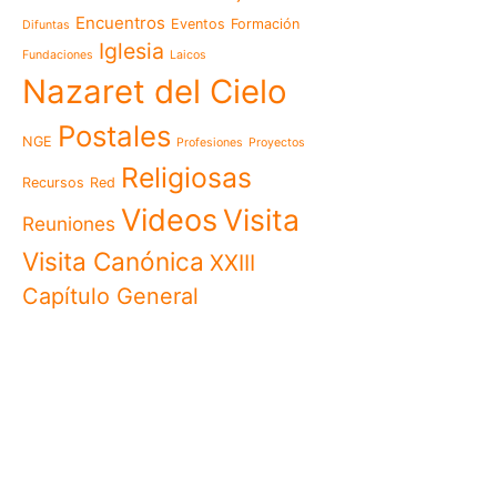
aniversario de su funda
Encuentros
Eventos
Formación
Difuntas
llamado a vivir la memo
Iglesia
Fundaciones
Laicos
Misioneras de Nazaret p
Nazaret del Cielo
Encuentro Nacional de 
Pastoral Vocacional 20
Postales
NGE
Profesiones
Proyectos
Nazaret en Camerún: e
transforma vidas desde 
Religiosas
Recursos
Red
cuidado
Videos
Visita
125 años de un legado q
Reuniones
El eco del Papa León XIV
Visita Canónica
XXIII
visita histórica que des
Capítulo General
en Camerún
Encuentro Nacional del
Nazaret 2026: vivir el Ev
cotidiana