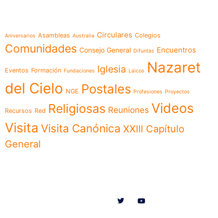
Temáticas
Circulares
Asambleas
Colegios
Aniversarios
Australia
Comunidades
Encuentros
Consejo General
Difuntas
Nazaret
Iglesia
Eventos
Formación
Fundaciones
Laicos
del Cielo
Postales
NGE
Profesiones
Proyectos
Videos
Religiosas
Reuniones
Recursos
Red
Visita
Visita Canónica
XXIII Capítulo
General
Menú
Síguenos en
Noticias
Somos
Obras
Documentos