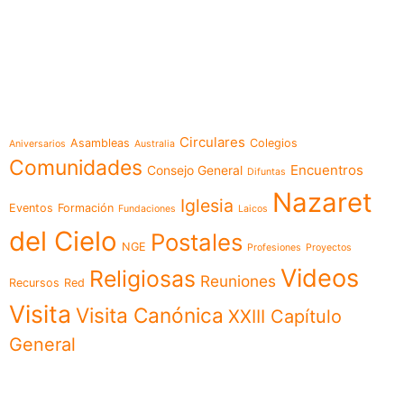
e-learning
Temáticas
Circulares
Asambleas
Colegios
Aniversarios
Australia
Comunidades
Encuentros
Consejo General
Difuntas
Nazaret
Iglesia
Eventos
Formación
Fundaciones
Laicos
del Cielo
Postales
NGE
Profesiones
Proyectos
Videos
Religiosas
Reuniones
Recursos
Red
Visita
Visita Canónica
XXIII Capítulo
General
Menú