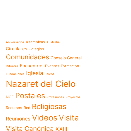
e-learning
Noticias
Venezuela después del t
esperanza también se r
Temáticas
la escuela
Mensaje de la Madre Gen
Asambleas
Aniversarios
Australia
memoria es hacernos p
Circulares
Colegios
Las Misioneras Hijas de
Comunidades
Consejo General
Familia de Nazaret cel
aniversario de su funda
Encuentros
Eventos
Formación
Difuntas
llamado a vivir la memo
Iglesia
Fundaciones
Laicos
Misioneras de Nazaret p
Nazaret del Cielo
Encuentro Nacional de 
Pastoral Vocacional 20
Postales
NGE
Profesiones
Proyectos
Nazaret en Camerún: e
transforma vidas desde 
Religiosas
Recursos
Red
cuidado
Videos
Visita
125 años de un legado q
Reuniones
El eco del Papa León XIV
Visita Canónica
XXIII