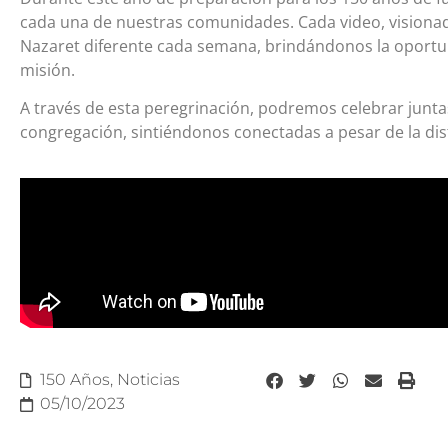
cada una de nuestras comunidades. Cada video, visionad
Nazaret diferente cada semana, brindándonos la oportu
misión.
A través de esta peregrinación, podremos celebrar juntas
congregación, sintiéndonos conectadas a pesar de la dist
150 Años
,
Noticias
05/10/2023