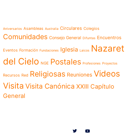
Temáticas
Circulares
Asambleas
Colegios
Aniversarios
Australia
Comunidades
Encuentros
Consejo General
Difuntas
Nazaret
Iglesia
Eventos
Formación
Fundaciones
Laicos
del Cielo
Postales
NGE
Profesiones
Proyectos
Videos
Religiosas
Reuniones
Recursos
Red
Visita
Visita Canónica
XXIII Capítulo
General
Menú
Síguenos en
Noticias
Somos
Obras