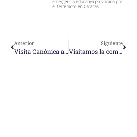
emergencia educativa provocada por
el terremoto en Caracas.
Anterior
Siguiente
Visita Canónica a la comunidad de S. Joseph Manyanet en Mballa II (Cameroun)
Visitamos la comunidad y colegio Nuestra Señora de la Consolación de Táriba
e-learning