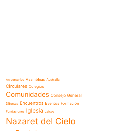
e-learning
Noticias
Venezuela después del t
esperanza también se r
Temáticas
la escuela
Mensaje de la Madre Gen
Asambleas
Aniversarios
Australia
memoria es hacernos p
Circulares
Colegios
Las Misioneras Hijas de
Comunidades
Consejo General
Familia de Nazaret cel
aniversario de su funda
Encuentros
Eventos
Formación
Difuntas
llamado a vivir la memo
Iglesia
Fundaciones
Laicos
Misioneras de Nazaret p
Nazaret del Cielo
Encuentro Nacional de 
Pastoral Vocacional 20