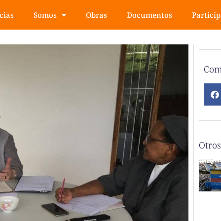
cias
Somos
Obras
Documentos
Partici
Com
Otros