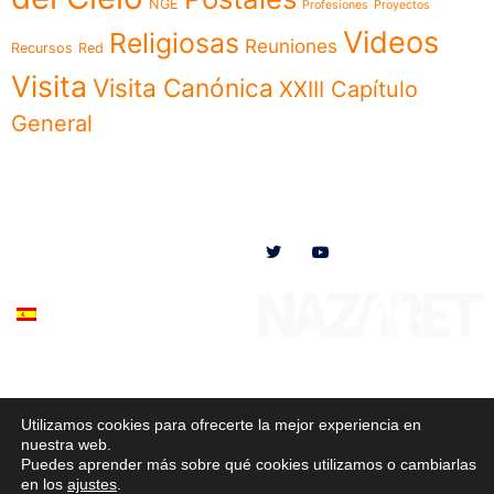
NGE
Profesiones
Proyectos
Videos
Religiosas
Reuniones
Recursos
Red
Visita
Visita Canónica
XXIII Capítulo
General
Menú
Síguenos en
Noticias
Somos
Obras
Documentos
Participa
Español
Utilizamos cookies para ofrecerte la mejor experiencia en
© 2020 Misioneras Nazaret. Todos los derechos reservados
nuestra web.
Puedes aprender más sobre qué cookies utilizamos o cambiarlas
Política de Privacidad
–
Política de Cookies
–
Aviso Legal
en los
ajustes
.