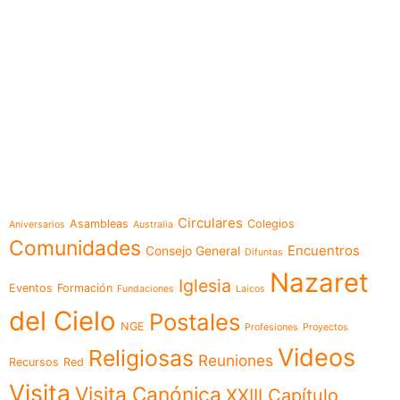
e-learning
Temáticas
Circulares
Asambleas
Colegios
Aniversarios
Australia
Comunidades
Encuentros
Consejo General
Difuntas
Nazaret
Iglesia
Eventos
Formación
Fundaciones
Laicos
del Cielo
Postales
NGE
Profesiones
Proyectos
Videos
Religiosas
Reuniones
Recursos
Red
Visita
Visita Canónica
XXIII Capítulo