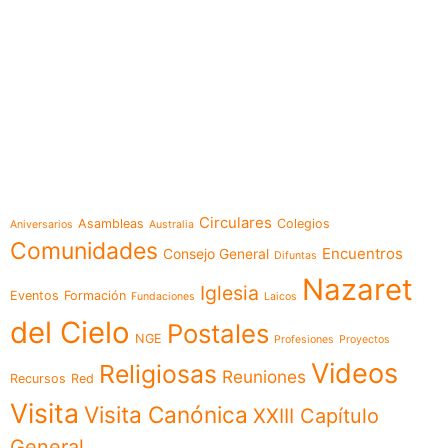
e-learning
Temáticas
Circulares
Asambleas
Colegios
Aniversarios
Australia
Comunidades
Encuentros
Consejo General
Difuntas
Nazaret
Iglesia
Eventos
Formación
Fundaciones
Laicos
del Cielo
Postales
NGE
Profesiones
Proyectos
Videos
Religiosas
Reuniones
Recursos
Red
Visita
Visita Canónica
XXIII Capítulo
General