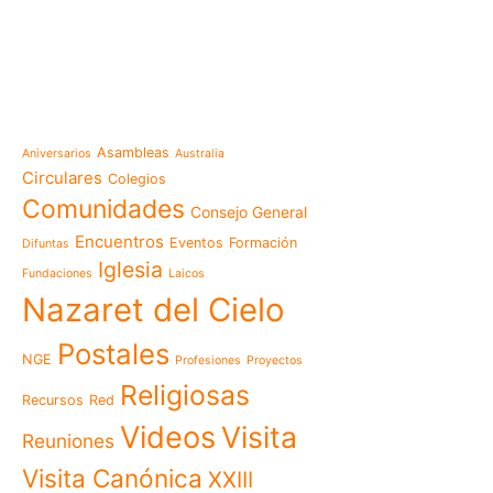
e-learning
Noticias
Venezuela después del t
esperanza también se r
Temáticas
la escuela
Mensaje de la Madre Gen
Asambleas
Aniversarios
Australia
memoria es hacernos p
Circulares
Colegios
Las Misioneras Hijas de
Comunidades
Consejo General
Familia de Nazaret cel
aniversario de su funda
Encuentros
Eventos
Formación
Difuntas
llamado a vivir la memo
Iglesia
Fundaciones
Laicos
Misioneras de Nazaret p
Nazaret del Cielo
Encuentro Nacional de 
Pastoral Vocacional 20
Postales
NGE
Profesiones
Proyectos
Nazaret en Camerún: e
transforma vidas desde 
Religiosas
Recursos
Red
cuidado
Videos
Visita
125 años de un legado q
Reuniones
El eco del Papa León XIV
Visita Canónica
XXIII
visita histórica que des