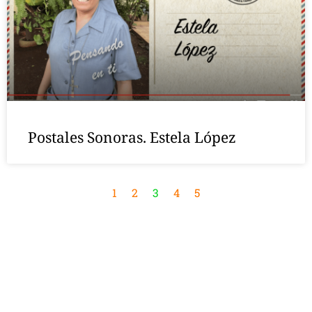
Postales Sonoras. Estela López
1
2
3
4
5