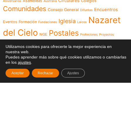
Circulares
Asambleas
Colegios
Aniversarios
Australia
Comunidades
Encuentros
Consejo General
Difuntas
Nazaret
Iglesia
Eventos
Formación
Fundaciones
Laicos
del Cielo
Postales
NGE
Profesiones
Proyectos
Videos
Religiosas
Reuniones
Recursos
Red
Utilizamos cookies para ofrecerte la mejor experiencia en
nuestra web.
Visita
Visita Canónica
XXIII Capítulo
Puedes aprender más sobre qué cookies utilizamos o cambiarlas
en los
ajustes
.
General
Aceptar
Rechazar
Ajustes
Menú
Síguenos en
Noticias
Somos
Obras
Documentos
Participa
Español