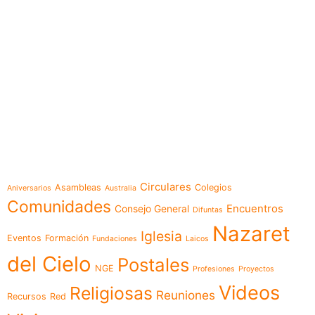
e-learning
Temáticas
Circulares
Asambleas
Colegios
Aniversarios
Australia
Comunidades
Encuentros
Consejo General
Difuntas
Nazaret
Iglesia
Eventos
Formación
Fundaciones
Laicos
del Cielo
Postales
NGE
Profesiones
Proyectos
Videos
Religiosas
Reuniones
Recursos
Red