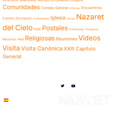
Asambleas
Colegios
Aniversarios
Australia
Comunidades
Encuentros
Consejo General
Difuntas
Nazaret
Iglesia
Eventos
Formación
Fundaciones
Laicos
del Cielo
Postales
NGE
Profesiones
Proyectos
Videos
Religiosas
Reuniones
Recursos
Red
Visita
Visita Canónica
XXIII Capítulo
General
Menú
Síguenos en
Noticias
Somos
Obras
Documentos
Participa
Español