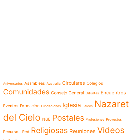
e-learning
Temáticas
Circulares
Asambleas
Colegios
Aniversarios
Australia
Comunidades
Encuentros
Consejo General
Difuntas
Nazaret
Iglesia
Eventos
Formación
Fundaciones
Laicos
del Cielo
Postales
NGE
Profesiones
Proyectos
Videos
Religiosas
Reuniones
Recursos
Red