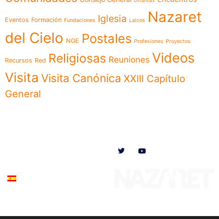
Difuntas
Nazaret
Iglesia
Eventos
Formación
Fundaciones
Laicos
del Cielo
Postales
NGE
Profesiones
Proyectos
Videos
Religiosas
Reuniones
Recursos
Red
Visita
Visita Canónica
XXIII Capítulo
General
Menú
Síguenos en
Noticias
Somos
Obras
Documentos
Participa
Español