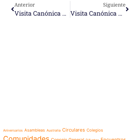
Anterior
Siguiente
Visita Canónica A La Comunidad Del Colegio J. M. Velaz En Quito (Ecuador)
Visita Canónica A La Comunidad De Nazaret En Calderón (Quito)
e-learning
Temáticas
Circulares
Asambleas
Colegios
Aniversarios
Australia
Comunidades
Encuentros
Consejo General