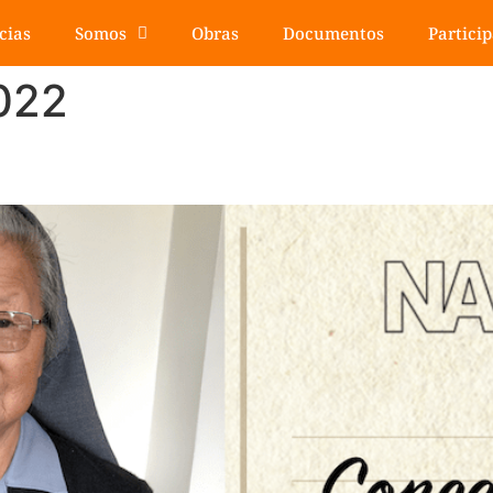
cias
Somos
Obras
Documentos
Partici
022
ncepción Jamioy