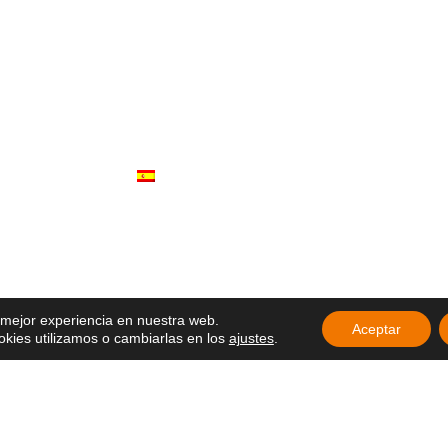
Menú
erremoto: la
Noticias
Somos
econstruye desde
Obras
Documentos
eral: «Habitar la
Participa
resentes»
Español
 la Sagrada
ebran un nuevo
ción con un
ria agradecida
articipan en el
Delegados de
a mejor experiencia en nuestra web.
26 en Ecuador
Aceptar
ies utilizamos o cambiarlas en los
ajustes
.
ducación que
la esperanza y el
ue sigue vivo
 en África: una