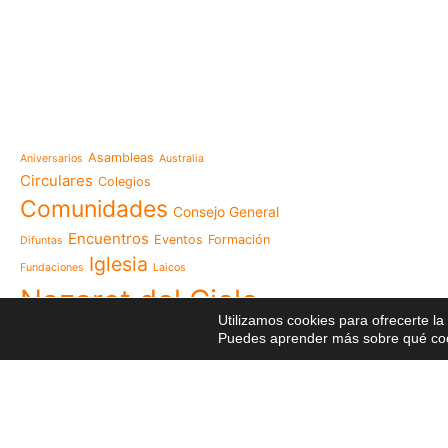
e-learning
Noticias
Venezuela después del t
esperanza también se r
Temáticas
la escuela
Mensaje de la Madre Gen
Asambleas
Aniversarios
Australia
memoria es hacernos p
Circulares
Colegios
Las Misioneras Hijas de
Comunidades
Consejo General
Familia de Nazaret cel
aniversario de su funda
Encuentros
Eventos
Formación
Difuntas
llamado a vivir la memo
Iglesia
Fundaciones
Laicos
Misioneras de Nazaret p
Nazaret del Cielo
Encuentro Nacional de 
Utilizamos cookies para ofrecerte l
Pastoral Vocacional 20
Postales
Puedes aprender más sobre qué cook
NGE
Profesiones
Proyectos
Nazaret en Camerún: e
transforma vidas desde 
Religiosas
Recursos
Red
cuidado
Videos
Visita
125 años de un legado q
Reuniones
El eco del Papa León XIV