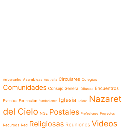
e-learning
Temáticas
Circulares
Asambleas
Colegios
Aniversarios
Australia
Comunidades
Encuentros
Consejo General
Difuntas
Nazaret
Iglesia
Eventos
Formación
Fundaciones
Laicos
del Cielo
Postales
NGE
Profesiones
Proyectos
Videos
Religiosas
Reuniones
Recursos
Red