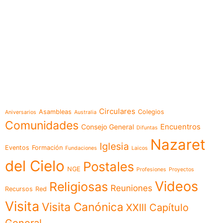
e-learning
Temáticas
Circulares
Asambleas
Colegios
Aniversarios
Australia
Comunidades
Encuentros
Consejo General
Difuntas
Nazaret
Iglesia
Eventos
Formación
Fundaciones
Laicos
del Cielo
Postales
NGE
Profesiones
Proyectos
Videos
Religiosas
Reuniones
Recursos
Red
Visita
Visita Canónica
XXIII Capítulo