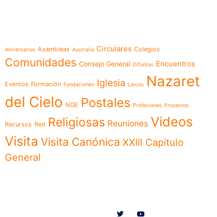
Temáticas
Circulares
Asambleas
Colegios
Aniversarios
Australia
Comunidades
Encuentros
Consejo General
Difuntas
Nazaret
Iglesia
Eventos
Formación
Fundaciones
Laicos
del Cielo
Postales
NGE
Profesiones
Proyectos
Videos
Religiosas
Reuniones
Recursos
Red
Visita
Visita Canónica
XXIII Capítulo
General
Menú
Síguenos en
Noticias
Somos
Obras