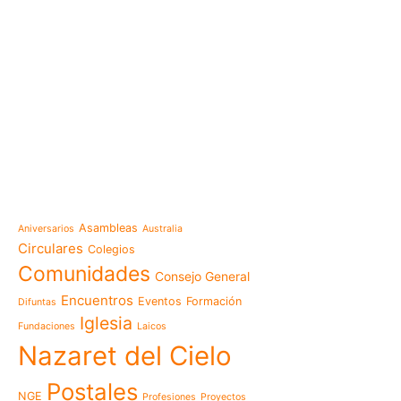
e-learning
Noticias
Venezuela después del t
esperanza también se r
Temáticas
la escuela
Mensaje de la Madre Gen
Asambleas
Aniversarios
Australia
memoria es hacernos p
Circulares
Colegios
Las Misioneras Hijas de
Comunidades
Consejo General
Familia de Nazaret cel
aniversario de su funda
Encuentros
Eventos
Formación
Difuntas
llamado a vivir la memo
Iglesia
Fundaciones
Laicos
Misioneras de Nazaret p
Nazaret del Cielo
Encuentro Nacional de 
Pastoral Vocacional 20
Postales
NGE
Profesiones
Proyectos
Nazaret en Camerún: e