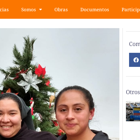
cias
Somos
Obras
Documentos
Partici
Com
Otros