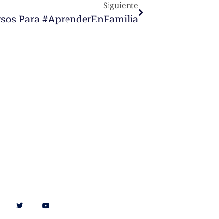
Siguiente
sos Para #AprenderEnFamilia
Síguenos en