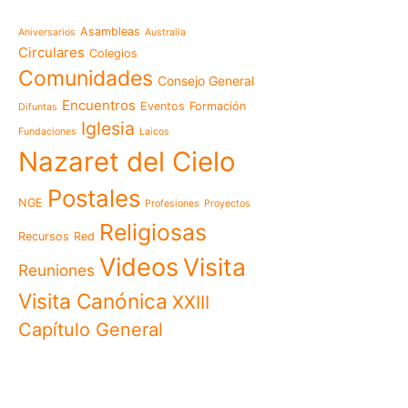
Mensaje de la Madre Gen
Asambleas
Aniversarios
Australia
memoria es hacernos p
Circulares
Colegios
Las Misioneras Hijas de
Comunidades
Consejo General
Familia de Nazaret cel
aniversario de su funda
Encuentros
Eventos
Formación
Difuntas
llamado a vivir la memo
Iglesia
Fundaciones
Laicos
Misioneras de Nazaret p
Nazaret del Cielo
Encuentro Nacional de 
Pastoral Vocacional 20
Postales
NGE
Profesiones
Proyectos
Nazaret en Camerún: e
transforma vidas desde 
Religiosas
Recursos
Red
cuidado
Videos
Visita
125 años de un legado q
Reuniones
El eco del Papa León XIV
Visita Canónica
XXIII
visita histórica que des
Capítulo General
en Camerún
Encuentro Nacional del
Nazaret 2026: vivir el Ev
cotidiana