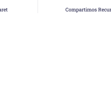
aret
Compartimos Recur
Menú
erremoto: la
Noticias
Somos
econstruye desde
Obras