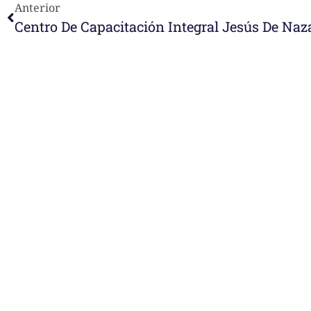
Anterior
Centro De Capacitación Integral Jesús De Naz
e-learning
Noticias
Venezuela después del t
esperanza también se r
Temáticas
la escuela