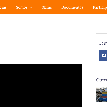
cias
Somos
Obras
Documentos
Partici
Com
Otros