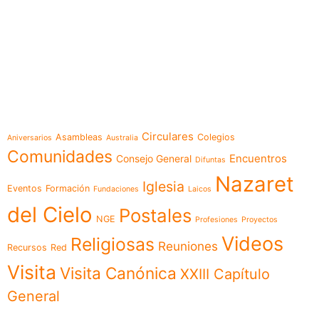
e-learning
Temáticas
Circulares
Asambleas
Colegios
Aniversarios
Australia
Comunidades
Encuentros
Consejo General
Difuntas
Nazaret
Iglesia
Eventos
Formación
Fundaciones
Laicos
del Cielo
Postales
NGE
Profesiones
Proyectos
Videos
Religiosas
Reuniones
Recursos
Red
Visita
Visita Canónica
XXIII Capítulo
General