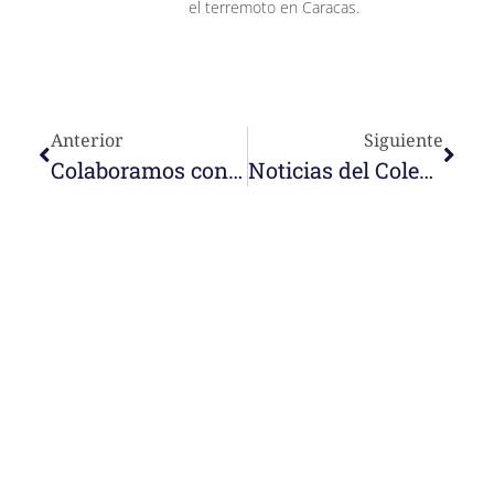
el terremoto en Caracas.
Anterior
Siguiente
Colaboramos con la iniciativa Coronavirus Makers
Noticias del Colegio Jose Mª Velaz en El Camal
e-learning