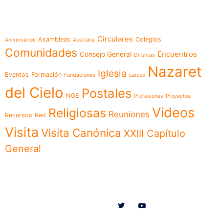
Temáticas
Circulares
Asambleas
Colegios
Aniversarios
Australia
Comunidades
Encuentros
Consejo General
Difuntas
Nazaret
Iglesia
Eventos
Formación
Fundaciones
Laicos
del Cielo
Postales
NGE
Profesiones
Proyectos
Videos
Religiosas
Reuniones
Recursos
Red
Visita
Visita Canónica
XXIII Capítulo
General
Menú
Síguenos en
Noticias
Somos
Obras
Documentos