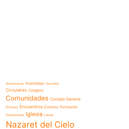
e-learning
Noticias
Venezuela después del t
esperanza también se r
Temáticas
la escuela
Mensaje de la Madre Gen
Asambleas
Aniversarios
Australia
memoria es hacernos p
Circulares
Colegios
Las Misioneras Hijas de
Comunidades
Consejo General
Familia de Nazaret cel
aniversario de su funda
Encuentros
Eventos
Formación
Difuntas
llamado a vivir la memo
Iglesia
Fundaciones
Laicos
Misioneras de Nazaret p
Nazaret del Cielo
Encuentro Nacional de 