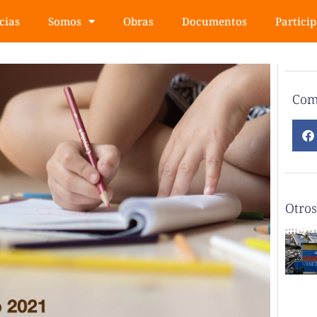
cias
Somos
Obras
Documentos
Partici
Com
Otros