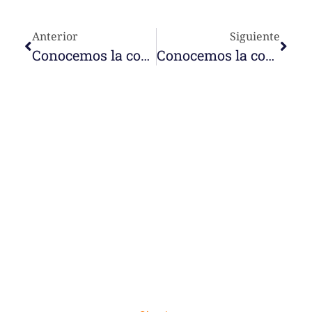
Anterior
Siguiente
Conocemos la comunidad y obra Nazaret en Calderón (Quito, Ecuador)
Conocemos la comunidad y obra Nazaret en Timor-Leste
e-learning
Temáticas