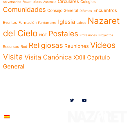
Circulares
Asambleas
Colegios
Aniversarios
Australia
Comunidades
Encuentros
Consejo General
Difuntas
Nazaret
Iglesia
Eventos
Formación
Fundaciones
Laicos
del Cielo
Postales
NGE
Profesiones
Proyectos
Videos
Religiosas
Reuniones
Recursos
Red
Visita
Visita Canónica
XXIII Capítulo
General
Menú
Síguenos en
Noticias
Somos
Obras
Documentos
Participa
Español