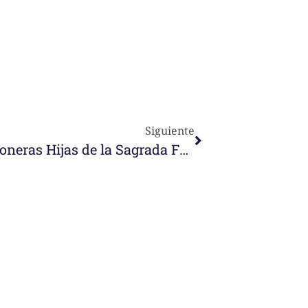
Siguiente
Celebración de 150 años de Misioneras Hijas de la Sagrada Familia en la Basílica de la Sagrada Familia (Barcelona)