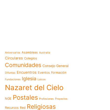
e-learning
Noticias
Venezuela después del t
esperanza también se r
Temáticas
la escuela
Mensaje de la Madre Gen
Asambleas
Aniversarios
Australia
memoria es hacernos p
Circulares
Colegios
Las Misioneras Hijas de
Comunidades
Consejo General
Familia de Nazaret cel
aniversario de su funda
Encuentros
Eventos
Formación
Difuntas
llamado a vivir la memo
Iglesia
Fundaciones
Laicos
Misioneras de Nazaret p
Nazaret del Cielo
Encuentro Nacional de 
Pastoral Vocacional 20
Postales
NGE
Profesiones
Proyectos
Nazaret en Camerún: e
transforma vidas desde 
Religiosas
Recursos
Red
cuidado