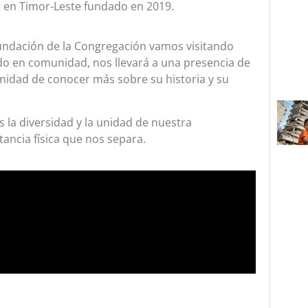
 en Timor-Leste fundado en 2019.
undación de la Congregación vamos visitando
o en comunidad, nos llevará a una presencia de
nidad de conocer más sobre su historia y su
 la diversidad y la unidad de nuestra
ancia física que nos separa.