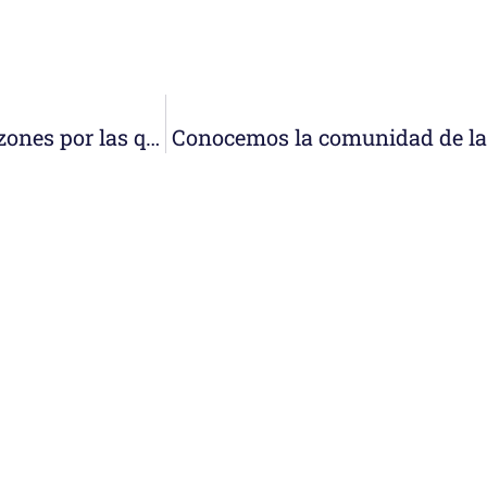
Celebramos el día de la Vida Consagrada. 3 razones por las que ser Misionera de Nazaret
Conocemos la comunidad de la