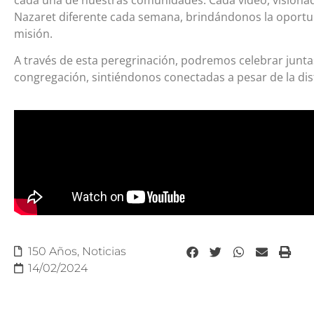
Nazaret diferente cada semana, brindándonos la oportu
misión.
A través de esta peregrinación, podremos celebrar juntas
congregación, sintiéndonos conectadas a pesar de la dist
150 Años
,
Noticias
14/02/2024