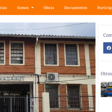
cias
Somos
Obras
Documentos
Partici
Com
Otros