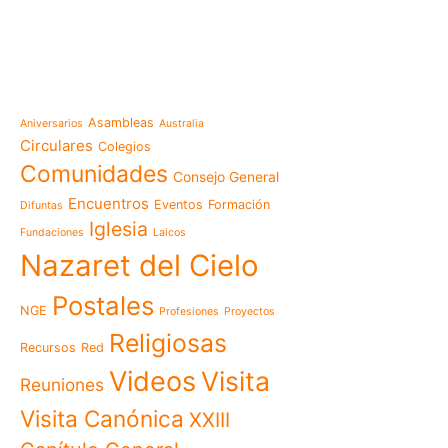
e-learning
Noticias
Venezuela después del t
esperanza también se r
Temáticas
la escuela
Mensaje de la Madre Gen
Asambleas
Aniversarios
Australia
memoria es hacernos p
Circulares
Colegios
Las Misioneras Hijas de
Comunidades
Consejo General
Familia de Nazaret cel
aniversario de su funda
Encuentros
Eventos
Formación
Difuntas
llamado a vivir la memo
Iglesia
Fundaciones
Laicos
Misioneras de Nazaret p
Nazaret del Cielo
Encuentro Nacional de 
Pastoral Vocacional 20
Postales
NGE
Profesiones
Proyectos
Nazaret en Camerún: e
transforma vidas desde 
Religiosas
Recursos
Red
cuidado
Videos
Visita
125 años de un legado q
Reuniones
El eco del Papa León XIV
Visita Canónica
XXIII
visita histórica que des