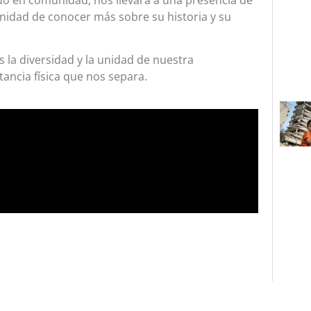
nidad de conocer más sobre su historia y su
 la diversidad y la unidad de nuestra
ancia física que nos separa.